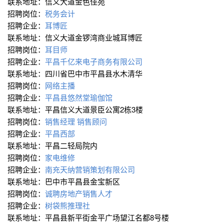
联系地址：信义大道金色佳苑
招聘岗位：
税务会计
招聘企业：
耳博匠
联系地址：信义大道金锣湾商业城耳博匠
招聘岗位：
耳目师
招聘企业：
平昌千亿来电子商务有限公司
联系地址：四川省巴中市平昌县水木清华
招聘岗位：
网络主播
招聘企业：
平昌县悠然堂瑜伽馆
联系地址：平昌信义大道景臣公寓2栋3楼
招聘岗位：
销售经理 销售顾问
招聘企业：
平昌西部
联系地址：平昌二轻局院内
招聘岗位：
家电维修
招聘企业：
南充天纳营销策划有限公司
联系地址：巴中市平昌县金宝新区
招聘岗位：
诚聘房地产销售人才
招聘企业：
树袋熊推理社
联系地址：平昌县新平街金平广场望江名都8号楼