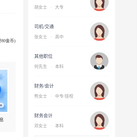
胡女士
·
大专
司机/交通
张女士
·
高中
80金币)
其他职位
何先生
·
本科
财务/会计
熊女士
·
中专/技校
财务会计
息
邓女士
·
本科