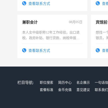
查看联系方式
查
兼职会计
08月05日
本人女中级职称12年工作经验，出口退
想找一
税、政府补贴、银行贷款、纳税申报、
银员，
为各类公司策划，设建新账，理乱账业
工，麻
务，财务咨询等业务。欲求兼职会计工
号同微
查看联系方式
查
作
栏目导航:
职位搜索
简历中心
名企展示
一句话
套餐标准
金币充值
意见建议
联系我