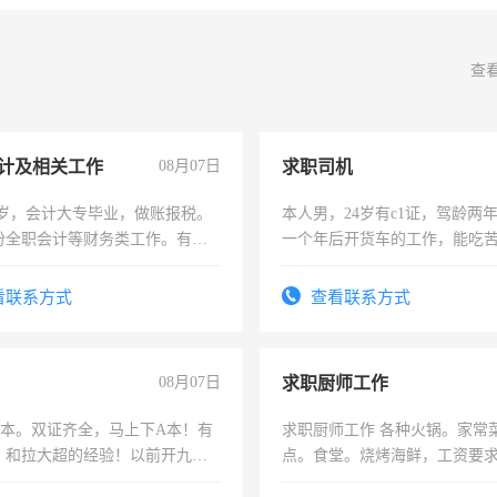
查
计及相关工作
08月07日
求职司机
7岁，会计大专毕业，做账报税。
本人男，24岁有c1证，驾龄两
份全职会计等财务类工作。有会
一个年后开货车的工作，能吃
加班。
看联系方式
查看联系方式
08月07日
求职厨师工作
，B本。双证齐全，马上下A本！有
求职厨师工作 各种火锅。家常
，和拉大超的经验！以前开九米
点。食堂。烧烤海鲜，工资要求6
土车
上