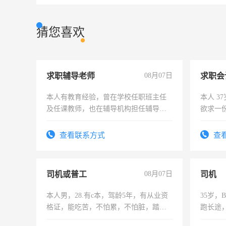
猜您喜欢
求职辅导老师
08月07日
求职会
本人有教育经验，曾在学校任职班主任
本人 3
及任课教师，也在辅导机构担任辅导教
欲求一
师，求周一至周五辅导老师的工作
计证
查看联系方式
查
司机或普工
08月07日
司机
本人男，28.有c本，驾龄5年，有从业资
35岁
格证，能吃苦，不怕累，不怕脏，踏
跑长途
实，需求稳定工作一份，保险不干
六，渣